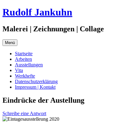
Zum
Rudolf Jankuhn
Inhalt
springen
Malerei | Zeichnungen | Collage
Menü
Startseite
Arbeiten
Ausstellungen
Vita
Werkhefte
Datenschutzerklärung
Impressum | Kontakt
Eindrücke der Austellung
Schreibe eine Antwort