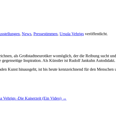
sstellungen
,
News
,
Pressestimmen
,
Ursula Vehrigs
veröffentlicht.
chnen, als Großstadtneurotiker womöglich, der die Reibung sucht und
 gegenseitige Inspiration. Als Künstler ist Rudolf Jankuhn Autodidakt
denden Kunst hinausgeht, ist bis heute kennzeichnend für den Menschen
a Vehrigs -Die Kaiserzeit (Ein Video)
→